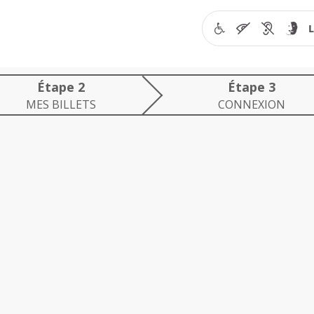
2
3
MES
CONN
MES BILLETS
CONNEXION
BILLETS:
étap
étape
réali
réalisée