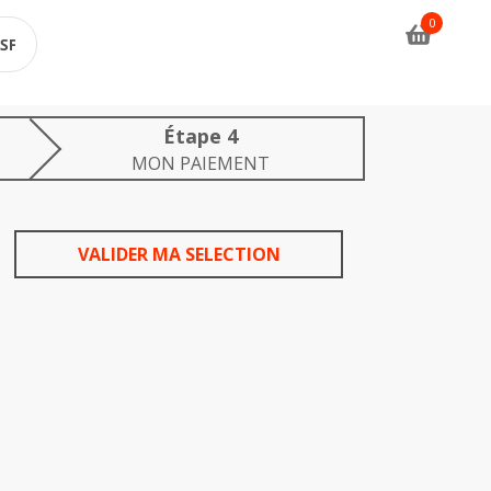
4
EXION:
MON
MON PAIEMENT
e
PAIEMENT:
sée
étape
réalisée
VALIDER MA SELECTION