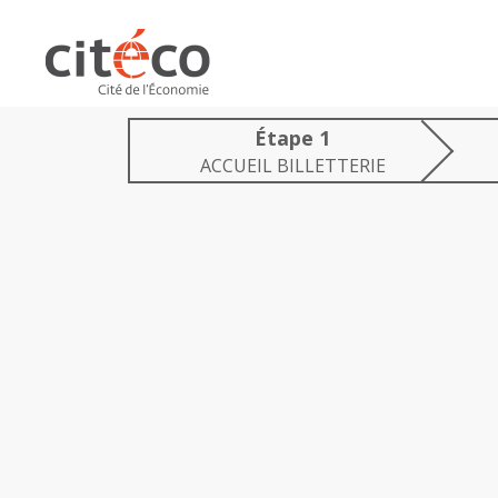
étapes
1
de
votre
ACCUEIL
ACCUEIL BILLETTERIE
commande
BILLETTERIE:
étape
réalisée